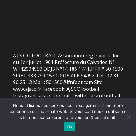
A.J.S.C.O FOOTBALL Association régie par la loi
du 1er juillet 1901 Préfecture du Calvados N°
W142004950 DDJS N°14 186 174 F.F.F N° 50 1500
SIRET 333 799 153 00015 APE 9499Z Tel : 02 31
96 25 13 Mail : 501500@lfnfoot.com Site :
www.ajsco.fr Facebook: AJSCOFootball
Instagram: ajsco_football Twitter: ajscofootball
Nous utilisons des cookies pour vous garantir la meilleure
expérience sur notre site web. Si vous continuez à utiliser ce
©
2026 - AJS Colleville Ouistreham | Site internet réalisé par
site, nous supposerons que vous en êtes satisfait.
OK
MENTIONS LÉGALES