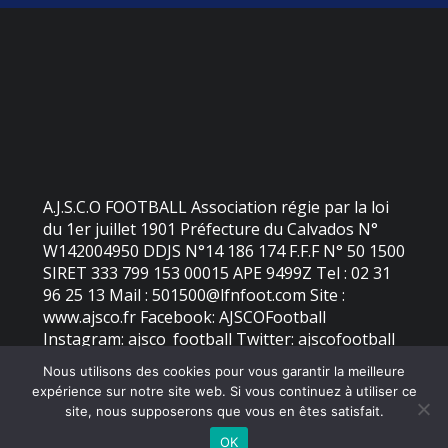
A.J.S.C.O FOOTBALL Association régie par la loi
du 1er juillet 1901 Préfecture du Calvados N°
W142004950 DDJS N°14 186 174 F.F.F N° 50 1500
SIRET 333 799 153 00015 APE 9499Z Tel : 02 31
96 25 13 Mail : 501500@lfnfoot.com Site :
www.ajsco.fr Facebook: AJSCOFootball
Instagram: ajsco_football Twitter: ajscofootball
Nous utilisons des cookies pour vous garantir la meilleure
expérience sur notre site web. Si vous continuez à utiliser ce
©
2026 - AJS Colleville Ouistreham | Site internet réalisé par
site, nous supposerons que vous en êtes satisfait.
OK