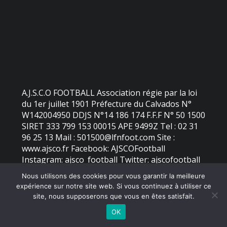
A.J.S.C.O FOOTBALL Association régie par la loi
du 1er juillet 1901 Préfecture du Calvados N°
W142004950 DDJS N°14 186 174 F.F.F N° 50 1500
SIRET 333 799 153 00015 APE 9499Z Tel : 02 31
96 25 13 Mail : 501500@lfnfoot.com Site :
www.ajsco.fr Facebook: AJSCOFootball
Instagram: ajsco_football Twitter: ajscofootball
Nous utilisons des cookies pour vous garantir la meilleure
expérience sur notre site web. Si vous continuez à utiliser ce
©
2026 - AJS Colleville Ouistreham | Site internet réalisé par
site, nous supposerons que vous en êtes satisfait.
OK
MENTIONS LÉGALES