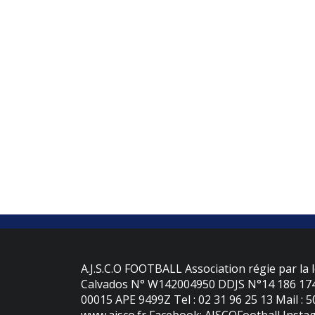
A.J.S.C.O FOOTBALL Association régie par la l
Calvados N° W142004950 DDJS N°14 186 174 
00015 APE 9499Z Tel : 02 31 96 25 13 Mail : 