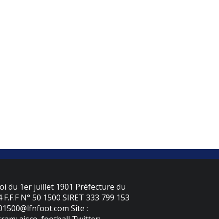
oi du 1er juillet 1901 Préfecture du
F.F.F N° 50 1500 SIRET 333 799 153
501500@lfnfoot.com Site :