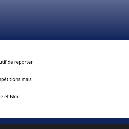
utif de reporter
mpétitions mais
ne et Bleu…