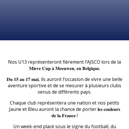
Nos U13 représenteront fièrement l’AJSCO lors de la
𝐌𝐢𝐞𝐯𝐞 𝐂𝐮𝐩 𝐚̀ 𝐌𝐞𝐞𝐮𝐰𝐞𝐧, 𝐞𝐧 𝐁𝐞𝐥𝐠𝐢𝐪𝐮𝐞.
𝐃𝐮 𝟏𝟓 𝐚𝐮 𝟏𝟕 𝐦𝐚𝐢, ils auront l’occasion de vivre une belle
aventure sportive et de se mesurer à plusieurs clubs
venus de différents pays.
Chaque club représentera une nation et nos petits
Jaune et Bleu auront la chance de porter 𝐥𝐞𝐬 𝐜𝐨𝐮𝐥𝐞𝐮𝐫𝐬
𝐝𝐞 𝐥𝐚 𝐅𝐫𝐚𝐧𝐜𝐞 !
Un week-end placé sous le signe du football, du