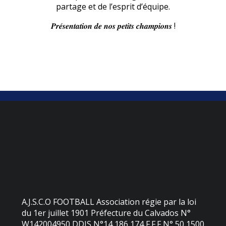
partage et de l’esprit d’équipe.
𝑷𝒓𝒆́𝒔𝒆𝒏𝒕𝒂𝒕𝒊𝒐𝒏 𝒅𝒆 𝒏𝒐𝒔 𝒑𝒆𝒕𝒊𝒕𝒔 𝒄𝒉𝒂𝒎𝒑𝒊𝒐𝒏𝒔 !
A.J.S.C.O FOOTBALL Association régie par la loi
du 1er juillet 1901 Préfecture du Calvados N°
W142004950 DDJS N°14 186 174 F.F.F N° 50 1500