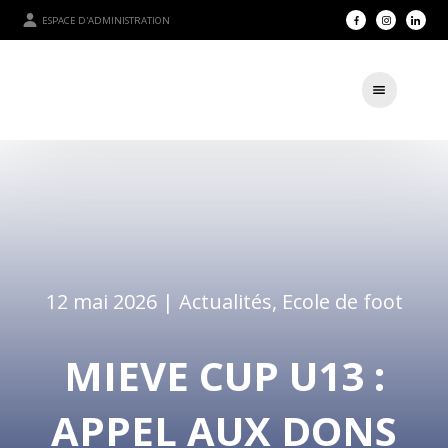
ESPACE D'ADMINISTRATION
12 mai 2026 |
Actualités
,
Ecole de foot
MIEVE CUP U13 :
APPEL AUX DONS