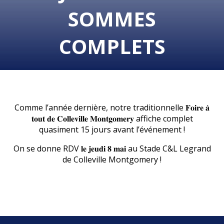
SOMMES
COMPLETS
Comme l
’année dernière, notre traditionnelle 𝐅𝐨𝐢𝐫𝐞 𝐚̀
𝐭𝐨𝐮𝐭 𝐝𝐞 𝐂𝐨𝐥𝐥𝐞𝐯𝐢𝐥𝐥𝐞 𝐌𝐨𝐧𝐭𝐠𝐨𝐦𝐞𝐫𝐲 affiche complet
quasiment 15 jours avant l’événement !
On se donne RDV 𝐥𝐞 𝐣𝐞𝐮𝐝𝐢 𝟖 𝐦𝐚𝐢 au Stade C&L Legrand
de Colleville Montgomery !