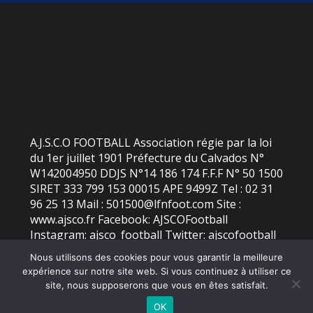
A.J.S.C.O FOOTBALL Association régie par la loi
du 1er juillet 1901 Préfecture du Calvados N°
W142004950 DDJS N°14 186 174 F.F.F N° 50 1500
SIRET 333 799 153 00015 APE 9499Z Tel : 02 31
96 25 13 Mail : 501500@lfnfoot.com Site :
www.ajsco.fr Facebook: AJSCOFootball
Instagram: ajsco_football Twitter: ajscofootball
Nous utilisons des cookies pour vous garantir la meilleure
expérience sur notre site web. Si vous continuez à utiliser ce
©
2026 - AJS Colleville Ouistreham | Site internet réalisé par
site, nous supposerons que vous en êtes satisfait.
OK