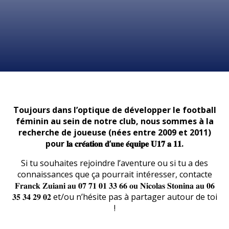
Toujours dans l’optique de développer le football
féminin au sein de notre club, nous sommes à la
recherche de joueuse (nées entre 2009 et 2011)
pour 𝐥𝐚 𝐜𝐫𝐞́𝐚𝐭𝐢𝐨𝐧 𝐝’𝐮𝐧𝐞 𝐞́𝐪𝐮𝐢𝐩𝐞 𝐔𝟏𝟕 𝐚 𝟏𝟏.
Si tu souhaites rejoindre l’aventure ou si tu a des
connaissances que ça pourrait intéresser, contacte
𝐅𝐫𝐚𝐧𝐜𝐤 𝐙𝐮𝐢𝐚𝐧𝐢 𝐚𝐮 𝟎𝟕 𝟕𝟏 𝟎𝟏 𝟑𝟑 𝟔𝟔 𝐨𝐮 𝐍𝐢𝐜𝐨𝐥𝐚𝐬 𝐒𝐭𝐨𝐧𝐢𝐧𝐚 𝐚𝐮 𝟎𝟔
𝟑𝟓 𝟑𝟒 𝟐𝟗 𝟎𝟐 et/ou n’hésite pas à partager autour de toi
!