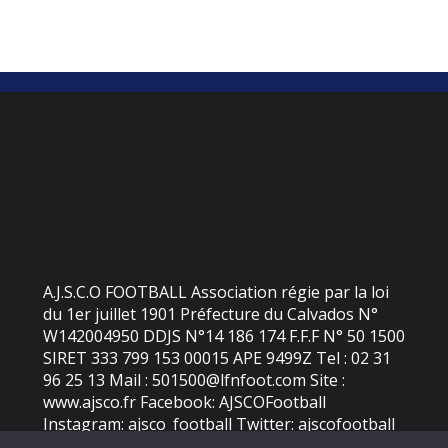
A.J.S.C.O FOOTBALL Association régie par la loi
du 1er juillet 1901 Préfecture du Calvados N°
W142004950 DDJS N°14 186 174 F.F.F N° 50 1500
SIRET 333 799 153 00015 APE 9499Z Tel : 02 31
96 25 13 Mail : 501500@lfnfoot.com Site :
www.ajsco.fr Facebook: AJSCOFootball
Instagram: ajsco_football Twitter: ajscofootball