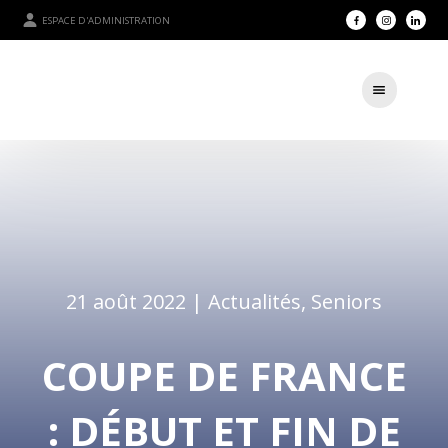
ESPACE D'ADMINISTRATION
21 août 2022 |
Actualités
,
Seniors
COUPE DE FRANCE
: DÉBUT ET FIN DE