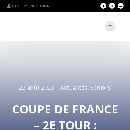
ESPACE D'ADMINISTRATION
22 août 2023 |
Actualités
,
Seniors
COUPE DE FRANCE
– 2E TOUR :