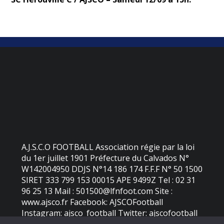
A.J.S.C.O FOOTBALL Association régie par la loi
du 1er juillet 1901 Préfecture du Calvados N°
W142004950 DDJS N°14 186 174 F.F.F N° 50 1500
SIRET 333 799 153 00015 APE 9499Z Tel : 02 31
96 25 13 Mail : 501500@lfnfoot.com Site :
www.ajsco.fr Facebook: AJSCOFootball
Instagram: ajsco_football Twitter: ajscofootball