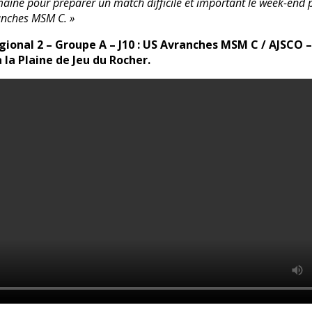
ine pour préparer un match difficile et important le week-end p
anches MSM C. »
gional 2 – Groupe A – J10 : US Avranches MSM C / AJSCO 
à la Plaine de Jeu du Rocher.