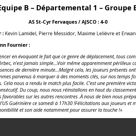
Equipe B – Départemental 1 – Groupe 
AS St-Cyr Fervaques / AJSCO
: 4-0
 :
Kevin Lamidel, Pierre Messidor, Maxime Lelièvre et Erwan
nn Fournier :
ncer en évoquant le fait que ce genre de déplacement, tous com
rbec, n’est jamais simple…Voir même apparemment périlleux ca
sences de dernière minute…Malgré cela, les joueurs présents ont 
mmes parvenus à marquer à des moments clés, sur nos temps fort
. Cela nous a rendu le match plus facile. C’est une première victoi
onsécutif. Du coup, nous nous réinstallons en haut du classemen
s favorables sur les autres rencontres .À nous de bien nous prépa
l’US Guérinière ce samedi à 17h30 !Félicitations aux joueurs et 
ponibilité et son aide notamment pour assurer la touche !
«