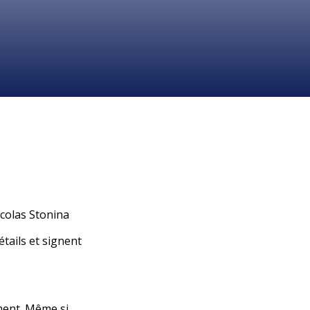
icolas Stonina
étails et signent
ment. Même si