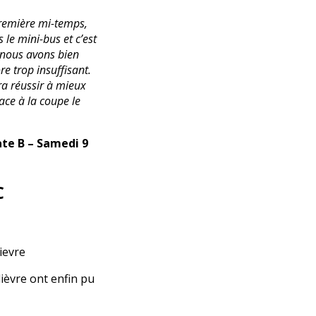
première mi-temps,
 le mini-bus et c’est
, nous avons bien
re trop insuffisant.
ra réussir à mieux
ace à la coupe le
ate B – Samedi 9
C
ievre
ièvre ont enfin pu