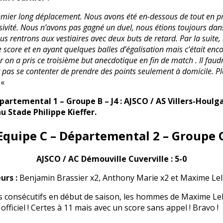
remier long déplacement. Nous avons été en-dessous de tout en 
sivité. Nous n’avons pas gagné un duel, nous étions toujours dans
s rentrons aux vestiaires avec deux buts de retard. Par la suite
e score et en ayant quelques balles d’égalisation mais c’était enco
r on a pris ce troisième but anecdotique en fin de match . Il faud
 pas se contenter de prendre des points seulement à domicile. Pl
.
«
partemental 1 – Groupe B – J4 : AJSCO / AS Villers-Houlg
u Stade Philippe Kieffer.
Equipe C – Départemental 2 – Groupe 
AJSCO / AC Démouville Cuverville : 5-0
urs :
Benjamin Brassier x2, Anthony Marie x2 et Maxime Lel
s consécutifs en début de saison, les hommes de Maxime Lel
fficiel ! Certes à 11 mais avec un score sans appel ! Bravo !