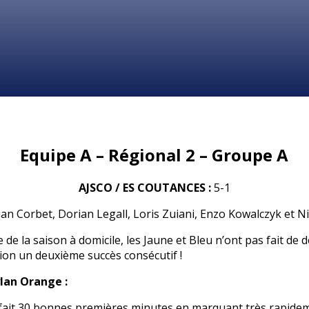
Equipe A – Régional 2 – Groupe A
AJSCO / ES COUTANCES :
5-1
ian Corbet, Dorian Legall, Loris Zuiani, Enzo Kowalczyk et N
de la saison à domicile, les Jaune et Bleu n’ont pas fait de d
ion un deuxième succès consécutif !
ylan Orange :
fait 30 bonnes premières minutes en marquant très rapide