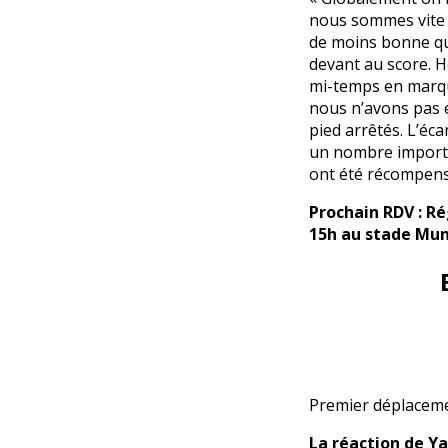
nous sommes vite r
de moins bonne qua
devant au score. 
mi-temps en marqua
nous n’avons pas 
pied arrêtés. L’éc
un nombre important
ont été récompensé
Prochain RDV : Ré
15h
au stade Muni
Premier déplaceme
La réaction de Ya