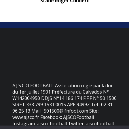
Stade Roger Couderc
A.J.S.C.O FOOTBALL Association régie par la loi
du 1er juillet 1901 Préfecture du Calvados N°
W142004950 DDJS N°14 186 174 F.F.F N° 50 1500
SIRET 333 799 153 00015 APE 9499Z Tel : 02 31
96 25 13 Mail : 501500@lfnfoot.com Site :
www.ajsco.fr Facebook: AJSCOFootball
Instagram: ajsco_football Twitter: ajscofootball