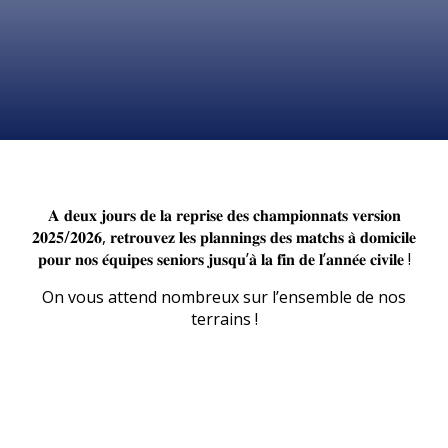
𝐀 𝐝𝐞𝐮𝐱 𝐣𝐨𝐮𝐫𝐬
𝐝𝐞 𝐥𝐚 𝐫𝐞𝐩𝐫𝐢𝐬𝐞 𝐝𝐞𝐬 𝐜𝐡𝐚𝐦𝐩𝐢𝐨𝐧𝐧𝐚𝐭𝐬 𝐯𝐞𝐫𝐬𝐢𝐨𝐧
𝟐𝟎𝟐𝟓/𝟐𝟎𝟐𝟔, 𝐫𝐞𝐭𝐫𝐨𝐮𝐯𝐞𝐳 𝐥𝐞𝐬 𝐩𝐥𝐚𝐧𝐧𝐢𝐧𝐠𝐬 𝐝𝐞𝐬 𝐦𝐚𝐭𝐜𝐡𝐬 𝐚̀ 𝐝𝐨𝐦𝐢𝐜𝐢𝐥𝐞
𝐩𝐨𝐮𝐫 𝐧𝐨𝐬 𝐞́𝐪𝐮𝐢𝐩𝐞𝐬 𝐬𝐞𝐧𝐢𝐨𝐫𝐬 𝐣𝐮𝐬𝐪𝐮’𝐚̀ 𝐥𝐚 𝐟𝐢𝐧 𝐝𝐞 𝐥’𝐚𝐧𝐧𝐞́𝐞 𝐜𝐢𝐯𝐢𝐥𝐞 !
On vous attend nombreux sur l’ensemble de nos
terrains !