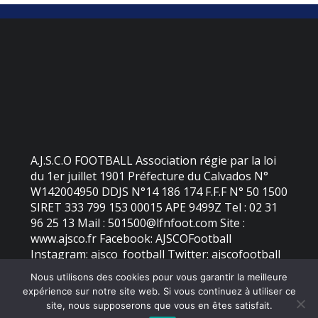
A.J.S.C.O FOOTBALL Association régie par la loi
du 1er juillet 1901 Préfecture du Calvados N°
W142004950 DDJS N°14 186 174 F.F.F N° 50 1500
SIRET 333 799 153 00015 APE 9499Z Tel : 02 31
96 25 13 Mail : 501500@lfnfoot.com Site :
www.ajsco.fr Facebook: AJSCOFootball
Instagram: ajsco_football Twitter: ajscofootball
Nous utilisons des cookies pour vous garantir la meilleure
expérience sur notre site web. Si vous continuez à utiliser ce
©
2026 - AJS Colleville Ouistreham | Site internet réalisé par
site, nous supposerons que vous en êtes satisfait.