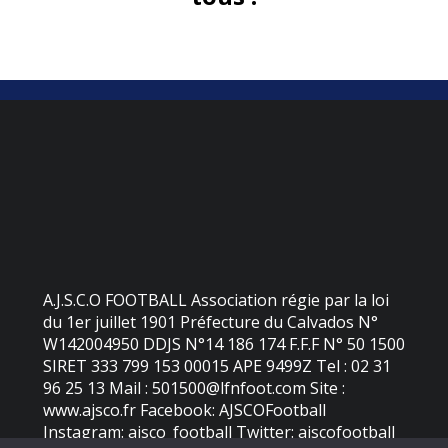
A.J.S.C.O FOOTBALL Association régie par la loi
du 1er juillet 1901 Préfecture du Calvados N°
W142004950 DDJS N°14 186 174 F.F.F N° 50 1500
SIRET 333 799 153 00015 APE 9499Z Tel : 02 31
96 25 13 Mail : 501500@lfnfoot.com Site :
www.ajsco.fr Facebook: AJSCOFootball
Instagram: ajsco_football Twitter: ajscofootball