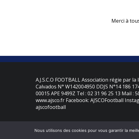
Merci à tou
A.J.S.C.O FOOTBALL Association régie par la l
Calvados N° W142004950 DDJS N°14 186 174 
00015 APE 9499Z Tel : 02 31 96 25 13 Mail : 
www.ajsco.fr Facebook: AJSCOFootball Instag
ajscofootball
Nous utilisons des cookies pour vous garantir la meill
©
2026 - AJS Colleville Ouistreham | Site internet réalisé par