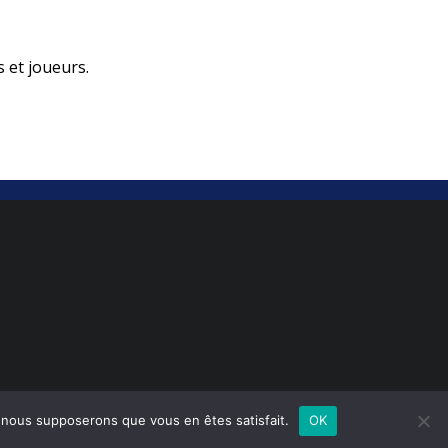
 et joueurs.
e, nous supposerons que vous en êtes satisfait.
OK
MENTIONS LÉGALES