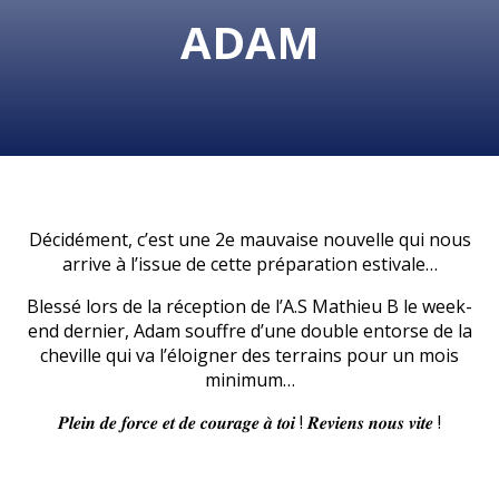
ADAM
Décidément, c
’est une 2e mauvaise nouvelle qui nous
arrive à l’issue de cette préparation estivale…
Blessé lors de la réception de l’A.S Mathieu B le week-
end dernier, Adam souffre d’une double entorse de la
cheville qui va l’éloigner des terrains pour un mois
minimum…
𝑷𝒍𝒆𝒊𝒏 𝒅𝒆 𝒇𝒐𝒓𝒄𝒆 𝒆𝒕 𝒅𝒆 𝒄𝒐𝒖𝒓𝒂𝒈𝒆 𝒂̀ 𝒕𝒐𝒊 ! 𝑹𝒆𝒗𝒊𝒆𝒏𝒔 𝒏𝒐𝒖𝒔 𝒗𝒊𝒕𝒆 !