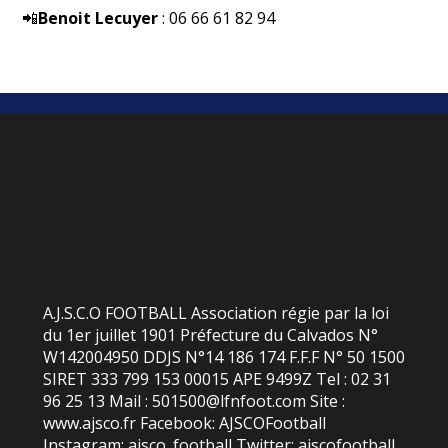
📲
Benoit Lecuyer
: ‪06 66 61 82 94
A.J.S.C.O FOOTBALL Association régie par la loi
du 1er juillet 1901 Préfecture du Calvados N°
W142004950 DDJS N°14 186 174 F.F.F N° 50 1500
SIRET 333 799 153 00015 APE 9499Z Tel : 02 31
96 25 13 Mail : 501500@lfnfoot.com Site :
www.ajsco.fr Facebook: AJSCOFootball
Instagram: ajsco_football Twitter: ajscofootball