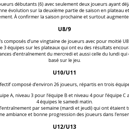
ueurs débutants (6) avec seulement deux joueurs ayant dé
nne évolution sur la deuxième partie de saison en plateau e
ement. À confirmer la saison prochaine et surtout augmenter l
U8/9
ifs composés d’une vingtaine de joueurs avec pour moitié U8 
 3 équipes sur les plateaux qui ont eu des résultats enco
ances d’entraînement du mercredi et aussi celle du lundi qui e
basé sur le jeu.
U10/U11
fectif composé d’environ 26 joueurs, répartis en trois équip
uipe A, niveau 3 pour l’équipe B et niveau 4 pour l’équipe C 
4 équipes le samedi matin.
’entraînement par semaine (mardi et jeudi) qui ont étaient tr
e ambiance et bonne progression des joueurs dans l’ense
U12/U13