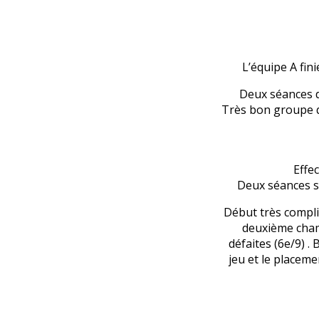
L’équipe A fin
Deux séances d
Très bon groupe qu
Effe
Deux séances s
Début très compli
deuxième champ
défaites (6e/9) .
jeu et le placeme