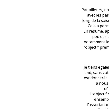
Par ailleurs, 
avec les par
long de la sais
Cela a perm
En résumé, ap
peu des c
notamment le w
l’objectif pre
Je tiens égal
end, sans vot
est donc très
à nous
dé
L’objectif
ensembl
l’associatio