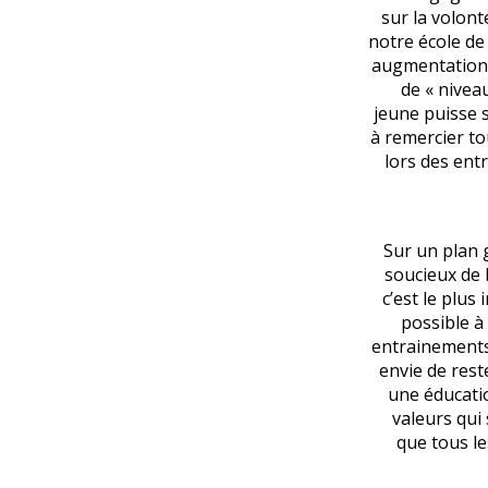
sur la volont
notre école de
augmentation e
de « nivea
jeune puisse s
à remercier to
lors des ent
Sur un plan 
soucieux de 
c’est le plus
possible à
entrainements 
envie de rest
une éducatio
valeurs qui
que tous le