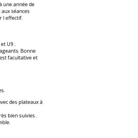
jà une année de
t aux séances
 effectif.
et U9 .
urageants. Bonne
st facultative et
es.
avec des plateaux à
ès bien suivies .
mble.