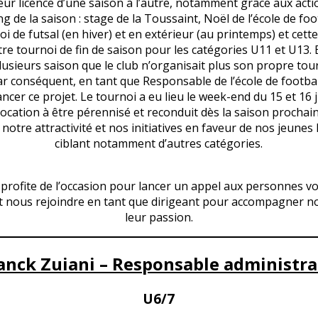
eur licence d’une saison à l’autre, notamment grâce aux ac
ng de la saison : stage de la Toussaint, Noël de l’école de foo
i de futsal (en hiver) et en extérieur (au printemps) et cett
tre tournoi de fin de saison pour les catégories U11 et U13. 
plusieurs saison que le club n’organisait plus son propre tou
 conséquent, en tant que Responsable de l’école de football
ancer ce projet. Le tournoi a eu lieu le week-end du 15 et 16 
vocation à être pérennisé et reconduit dès la saison prochain
notre attractivité et nos initiatives en faveur de nos jeunes l
ciblant notamment d’autres catégories.
je profite de l’occasion pour lancer un appel aux personnes vo
t nous rejoindre en tant que dirigeant pour accompagner n
leur passion.
anck Zuiani – Responsable administra
U6/7