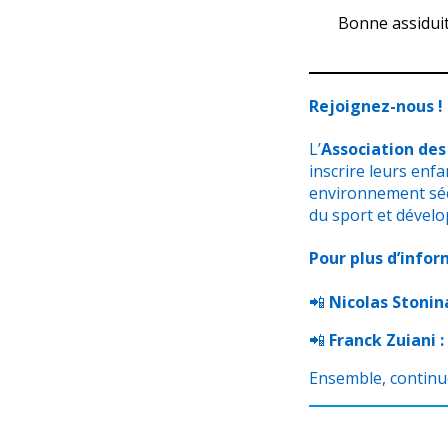
Bonne assidui
Rejoignez-nous !
L’
Association des
inscrire leurs enf
environnement sécu
du sport et dévelo
Pour plus d’infor
📲
Nicolas Stonin
📲
Franck Zuiani : 
Ensemble, continuo