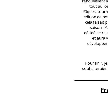
renouvellent l
tout au lo
Pâques, tourno
édition de no
cela faisait 
saison…Par
décidé de rel
et aura 
développer 
Pour finir, 
souhaiteraien
Fr