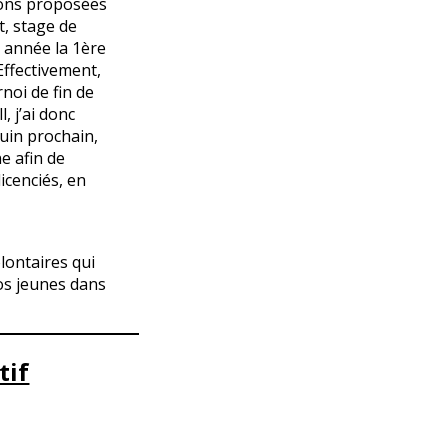
tions proposées
t, stage de
e année la 1ère
Effectivement,
rnoi de fin de
, j’ai donc
juin prochain,
e afin de
icenciés, en
lontaires qui
os jeunes dans
tif