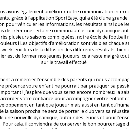
nous avons également améliorer notre communication interne,
ents, grâce à l’application SportEasy, qui a été d’une grande
on pour véhiculer les informations, les résultats ainsi que l
is de créer une certaine communauté et une dynamique aut
rès plusieurs saisons compliquées, notre école de football 
ouleurs ! Les objectifs d’amélioration sont visibles chaque 
eek-end lors de la diffusion des différents résultats, bien 
mier est de former nos jeunes joueurs, cela reste malgré tou
sur le travail effectué.
ement à remercier l’ensemble des parents qui nous accompa
re présence votre enfant ne pourrait par pratiquer sa pass
 important ! J’espère que vous serez encore nombreux la sa
 accorder votre confiance pour accompagner votre enfant d
veloppement en tant que joueur mais aussi en tant qu’huma
 de la saison prochaine sera de porter le club vers sa réussit
e une nouvelle dynamique, autour des jeunes et pour l’ens
n. Pour cela, il conviendra de conserver le bon pourcentage 