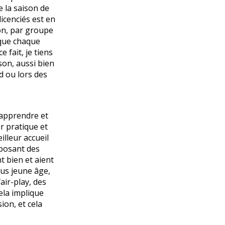
e la saison de
icenciés est en
son, par groupe
 que chaque
 fait, je tiens
son, aussi bien
d ou lors des
’apprendre et
r pratique et
illeur accueil
oposant des
t bien et aient
lus jeune âge,
air-play, des
ela implique
ion, et cela