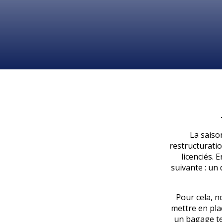
La saiso
restructurati
licenciés. 
suivante : un
Pour cela, n
mettre en pla
un bagage te