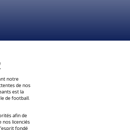
f
ant notre
ttentes de nos
eants est la
e de football.
rités afin de
 nos licenciés
’esprit fondé