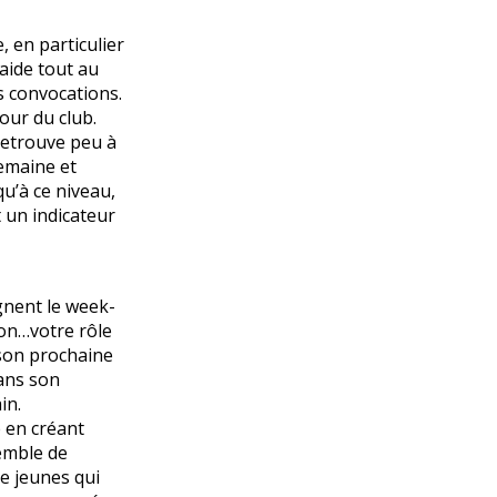
 en particulier
 aide tout au
es convocations.
our du club.
retrouve peu à
semaine et
qu’à ce niveau,
t un indicateur
gnent le week-
ion…votre rôle
ison prochaine
ans son
in.
e en créant
emble de
de jeunes qui