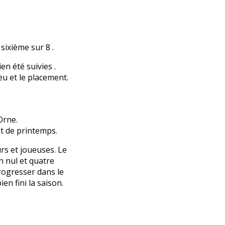
sixième sur 8 .
n été suivies .
eu et le placement.
Orne.
t de printemps.
rs et joueuses. Le
n nul et quatre
progresser dans le
en fini la saison.