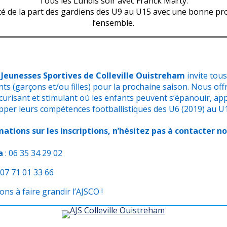
Tous les Lundis soir avec Franck Marty.
té de la part des gardiens des U9 au U15 avec une bonne pr
l’ensemble.
 Jeunesses Sportives de Colleville Ouistreham
invite tous
ants (garçons et/ou filles) pour la prochaine saison. Nous of
risant et stimulant où les enfants peuvent s’épanouir, app
pper leurs compétences footballistiques des U6 (2019) au U
mations sur les inscriptions, n’hésitez pas à contacter n
a
: 06 35 34 29 02
‪
07 71 01 33 66
ns à faire grandir l’AJSCO !