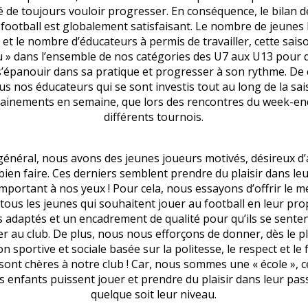
é de toujours vouloir progresser. En conséquence, le bilan d
 football est globalement satisfaisant. Le nombre de jeunes l
t le nombre d’éducateurs à permis de travailler, cette sai
u » dans l’ensemble de nos catégories des U7 aux U13 pour
’épanouir dans sa pratique et progresser à son rythme. De ce
us nos éducateurs qui se sont investis tout au long de la sai
rainements en semaine, que lors des rencontres du week-en
différents tournois.
général, nous avons des jeunes joueurs motivés, désireux d
bien faire. Ces derniers semblent prendre du plaisir dans leu
 important à nos yeux ! Pour cela, nous essayons d’offrir le me
 tous les jeunes qui souhaitent jouer au football en leur pr
adaptés et un encadrement de qualité pour qu’ils se senten
er au club. De plus, nous nous efforçons de donner, dès le p
n sportive et sociale basée sur la politesse, le respect et le f
 sont chères à notre club ! Car, nous sommes une « école », c
s enfants puissent jouer et prendre du plaisir dans leur pass
quelque soit leur niveau.