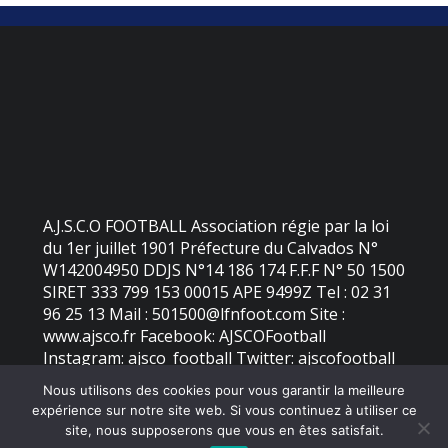
A.J.S.C.O FOOTBALL Association régie par la loi
du 1er juillet 1901 Préfecture du Calvados N°
W142004950 DDJS N°14 186 174 F.F.F N° 50 1500
SIRET 333 799 153 00015 APE 9499Z Tel : 02 31
96 25 13 Mail : 501500@lfnfoot.com Site :
www.ajsco.fr Facebook: AJSCOFootball
Instagram: ajsco_football Twitter: ajscofootball
Nous utilisons des cookies pour vous garantir la meilleure
expérience sur notre site web. Si vous continuez à utiliser ce
©
2026 - AJS Colleville Ouistreham | Site internet réalisé par
site, nous supposerons que vous en êtes satisfait.