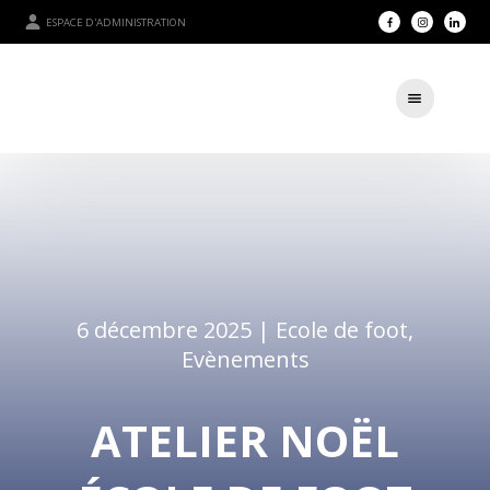
ESPACE D'ADMINISTRATION
6 décembre 2025 |
Ecole de foot
,
Evènements
ATELIER NOËL