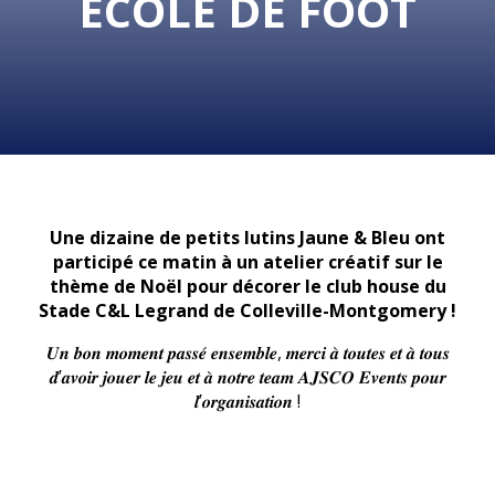
ÉCOLE DE FOOT
Une dizaine de petits lutins Jaune & Bleu ont
participé ce matin à un atelier créatif sur le
thème de Noël pour décorer le club house du
Stade C&L Legrand de Colleville-Montgomery !
𝑼𝒏 𝒃𝒐𝒏 𝒎𝒐𝒎𝒆𝒏𝒕 𝒑𝒂𝒔𝒔𝒆́ 𝒆𝒏𝒔𝒆𝒎𝒃𝒍𝒆, 𝒎𝒆𝒓𝒄𝒊 𝒂̀ 𝒕𝒐𝒖𝒕𝒆𝒔 𝒆𝒕 𝒂̀ 𝒕𝒐𝒖𝒔
𝒅’𝒂𝒗𝒐𝒊𝒓 𝒋𝒐𝒖𝒆𝒓 𝒍𝒆 𝒋𝒆𝒖 𝒆𝒕 𝒂̀ 𝒏𝒐𝒕𝒓𝒆 𝒕𝒆𝒂𝒎 𝑨𝑱𝑺𝑪𝑶 𝑬𝒗𝒆𝒏𝒕𝒔 𝒑𝒐𝒖𝒓
𝒍’𝒐𝒓𝒈𝒂𝒏𝒊𝒔𝒂𝒕𝒊𝒐𝒏 !