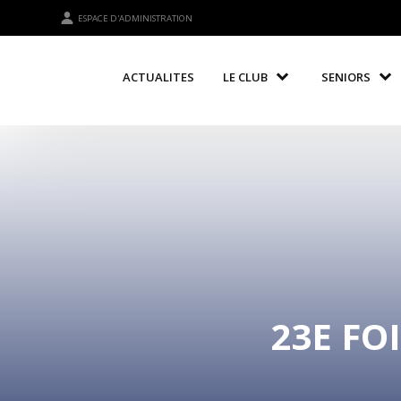
ESPACE D'ADMINISTRATION
ACTUALITES
LE CLUB
SENIORS
23E FO