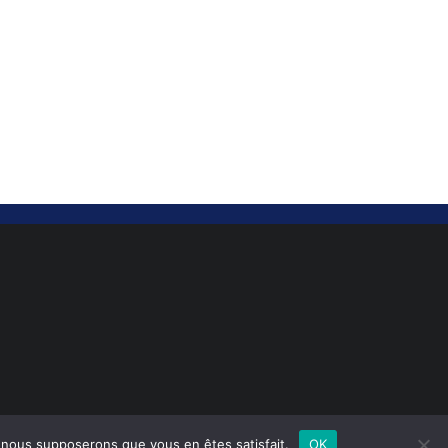
e, nous supposerons que vous en êtes satisfait.
OK