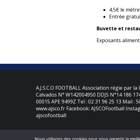
4,5€ le mètre
Entrée gratui
Buvette et restau
Exposants alimenta
A.J.S.C.O FOOTBALL Association régie par la l
Calvados N° W142004950 DDJS N°14 186 174 
00015 APE 9499Z Tel : 02 31 96 25 13 Mail : 
www.ajsco.fr Facebook: AJSCOFootball Instag
ajscofootball
Nous utilisons des cookies pour vous garantir la meill