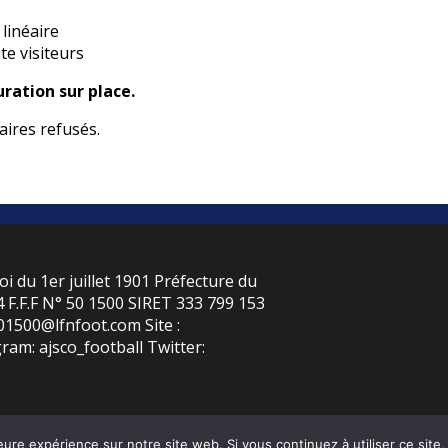
 linéaire
te visiteurs
ration sur place.
ires refusés.
oi du 1er juillet 1901 Préfecture du
F.F.F N° 50 1500 SIRET 333 799 153
501500@lfnfoot.com Site :
ram: ajsco_football Twitter:
eure expérience sur notre site web. Si vous continuez à utiliser ce sit