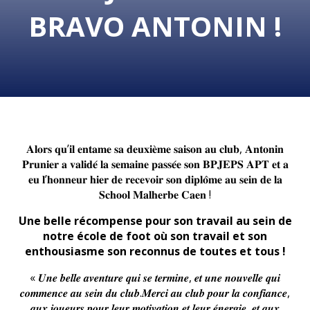
BRAVO ANTONIN !
𝐀𝐥𝐨𝐫𝐬 𝐪𝐮’𝐢𝐥
𝐞𝐧𝐭𝐚𝐦𝐞 𝐬𝐚 𝐝𝐞𝐮𝐱𝐢𝐞̀𝐦𝐞 𝐬𝐚𝐢𝐬𝐨𝐧 𝐚𝐮 𝐜𝐥𝐮𝐛, 𝐀𝐧𝐭𝐨𝐧𝐢𝐧
𝐏𝐫𝐮𝐧𝐢𝐞𝐫 𝐚 𝐯𝐚𝐥𝐢𝐝𝐞́ 𝐥𝐚 𝐬𝐞𝐦𝐚𝐢𝐧𝐞 𝐩𝐚𝐬𝐬𝐞́𝐞 𝐬𝐨𝐧 𝐁𝐏𝐉𝐄𝐏𝐒 𝐀𝐏𝐓 𝐞𝐭 𝐚
𝐞𝐮 𝐥’𝐡𝐨𝐧𝐧𝐞𝐮𝐫 𝐡𝐢𝐞𝐫 𝐝𝐞 𝐫𝐞𝐜𝐞𝐯𝐨𝐢𝐫 𝐬𝐨𝐧 𝐝𝐢𝐩𝐥𝐨̂𝐦𝐞 𝐚𝐮 𝐬𝐞𝐢𝐧 𝐝𝐞 𝐥𝐚
𝐒𝐜𝐡𝐨𝐨𝐥 𝐌𝐚𝐥𝐡𝐞𝐫𝐛𝐞 𝐂𝐚𝐞𝐧 !
Une belle récompense pour son travail au sein de
notre école de foot où son travail et son
enthousiasme son reconnus de toutes et tous !
« 𝑼𝒏𝒆 𝒃𝒆𝒍𝒍𝒆 𝒂𝒗𝒆𝒏𝒕𝒖𝒓𝒆 𝒒𝒖𝒊 𝒔𝒆 𝒕𝒆𝒓𝒎𝒊𝒏𝒆, 𝒆𝒕 𝒖𝒏𝒆 𝒏𝒐𝒖𝒗𝒆𝒍𝒍𝒆 𝒒𝒖𝒊
𝒄𝒐𝒎𝒎𝒆𝒏𝒄𝒆 𝒂𝒖 𝒔𝒆𝒊𝒏 𝒅𝒖 𝒄𝒍𝒖𝒃.𝑴𝒆𝒓𝒄𝒊 𝒂𝒖 𝒄𝒍𝒖𝒃 𝒑𝒐𝒖𝒓 𝒍𝒂 𝒄𝒐𝒏𝒇𝒊𝒂𝒏𝒄𝒆,
𝒂𝒖𝒙 𝒋𝒐𝒖𝒆𝒖𝒓𝒔 𝒑𝒐𝒖𝒓 𝒍𝒆𝒖𝒓 𝒎𝒐𝒕𝒊𝒗𝒂𝒕𝒊𝒐𝒏 𝒆𝒕 𝒍𝒆𝒖𝒓 𝒆́𝒏𝒆𝒓𝒈𝒊𝒆, 𝒆𝒕 𝒂𝒖𝒙