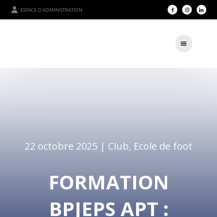
ESPACE D'ADMINISTRATION
22 octobre 2025 |
Club
,
Ecole de foot
FORMATION
BPJEPS APT :