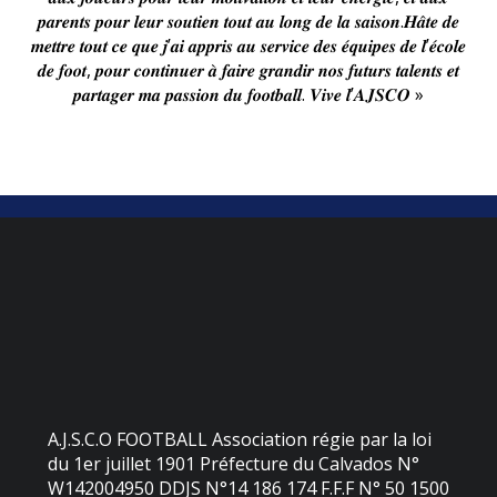
𝒑𝒂𝒓𝒆𝒏𝒕𝒔 𝒑𝒐𝒖𝒓 𝒍𝒆𝒖𝒓 𝒔𝒐𝒖𝒕𝒊𝒆𝒏 𝒕𝒐𝒖𝒕 𝒂𝒖 𝒍𝒐𝒏𝒈 𝒅𝒆 𝒍𝒂 𝒔𝒂𝒊𝒔𝒐𝒏.𝑯𝒂̂𝒕𝒆 𝒅𝒆
𝒎𝒆𝒕𝒕𝒓𝒆 𝒕𝒐𝒖𝒕 𝒄𝒆 𝒒𝒖𝒆 𝒋’𝒂𝒊 𝒂𝒑𝒑𝒓𝒊𝒔 𝒂𝒖 𝒔𝒆𝒓𝒗𝒊𝒄𝒆 𝒅𝒆𝒔 𝒆́𝒒𝒖𝒊𝒑𝒆𝒔 𝒅𝒆 𝒍’𝒆́𝒄𝒐𝒍𝒆
𝒅𝒆 𝒇𝒐𝒐𝒕, 𝒑𝒐𝒖𝒓 𝒄𝒐𝒏𝒕𝒊𝒏𝒖𝒆𝒓 𝒂̀ 𝒇𝒂𝒊𝒓𝒆 𝒈𝒓𝒂𝒏𝒅𝒊𝒓 𝒏𝒐𝒔 𝒇𝒖𝒕𝒖𝒓𝒔 𝒕𝒂𝒍𝒆𝒏𝒕𝒔 𝒆𝒕
𝒑𝒂𝒓𝒕𝒂𝒈𝒆𝒓 𝒎𝒂 𝒑𝒂𝒔𝒔𝒊𝒐𝒏 𝒅𝒖 𝒇𝒐𝒐𝒕𝒃𝒂𝒍𝒍. 𝑽𝒊𝒗𝒆 𝒍’𝑨𝑱𝑺𝑪𝑶 »
A.J.S.C.O FOOTBALL Association régie par la loi
du 1er juillet 1901 Préfecture du Calvados N°
W142004950 DDJS N°14 186 174 F.F.F N° 50 1500